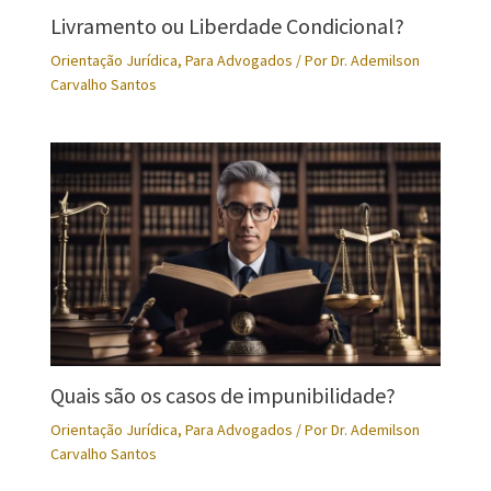
Livramento ou Liberdade Condicional?
Orientação Jurídica
,
Para Advogados
/ Por
Dr. Ademilson
Carvalho Santos
Quais são os casos de impunibilidade?
Orientação Jurídica
,
Para Advogados
/ Por
Dr. Ademilson
Carvalho Santos