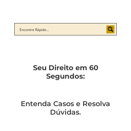
Seu Direito em 60
Segundos:
Entenda Casos e Resolva
Dúvidas.
Você está preso?
Você pode ser