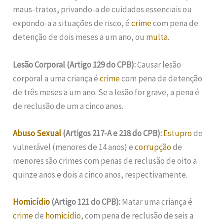
maus-tratos, privando-a de cuidados essenciais ou
expondo-a a situações de risco, é
crime
com pena de
detenção de dois meses a um ano, ou
multa
.
Lesão Corporal (Artigo 129 do CPB):
Causar lesão
corporal a uma criança é
crime
com pena de detenção
de três meses a um ano. Se a lesão for grave, a pena é
de reclusão de um a cinco anos.
Abuso Sexual
(Artigos 217-A e 218 do CPB):
Estupro
de
vulnerável (menores de 14 anos) e
corrupção
de
menores são crimes com penas de reclusão de oito a
quinze anos e dois a cinco anos, respectivamente.
Homicídio
(Artigo 121 do CPB):
Matar uma criança é
crime
de
homicídio
, com pena de reclusão de seis a