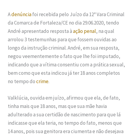
A
denúncia
foi recebida pelo Juízo da 12ª Vara Criminal
da Comarca de Fortaleza/CE no dia 29.06.2020, tendo
André apresentado resposta à
ação penal
, na qual
arrolou 3 testemunhas para que fossem ouvidas ao
longo da instrução criminal. André, em sua resposta,
negou veementemente o fato que lhe foi imputado,
indicando que a vítima consentiu com a prática sexual,
bem como que esta indicou já ter 18 anos completos
no tempo do
crime
.
Valklúcia, ouvida em juízo, afirmou que ela, de fato,
tinha mais que 18 anos, mas que sua mãe havia
adulterado a sua certidão de nascimento para que lá
indicasse que ela teria, no tempo do fato, menos que
14 anos, pois sua genitora era ciumenta e não desejava