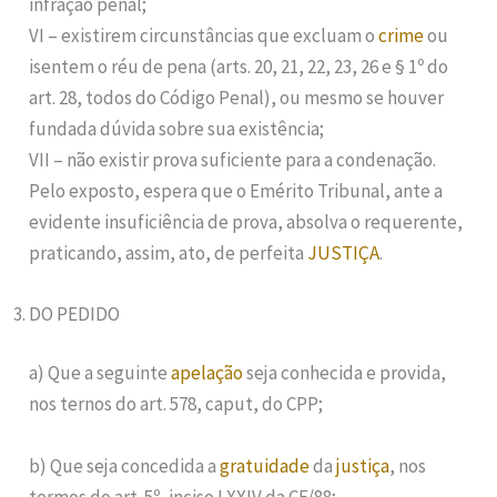
infração penal;
VI – existirem circunstâncias que excluam o
crime
ou
isentem o réu de pena (arts. 20, 21, 22, 23, 26 e § 1º do
art. 28, todos do Código Penal), ou mesmo se houver
fundada dúvida sobre sua existência;
VII – não existir prova suficiente para a condenação.
Pelo exposto, espera que o Emérito Tribunal, ante a
evidente insuficiência de prova, absolva o requerente,
praticando, assim, ato, de perfeita
JUSTIÇA
.
DO PEDIDO
a) Que a seguinte
apelação
seja conhecida e provida,
nos ternos do art. 578, caput, do CPP;
b) Que seja concedida a
gratuidade
da
justiça
, nos
termos do art. 5º, inciso LXXIV da CF/88;