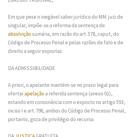
EGRÉGIO TRIBUNAL,
Em que pese o inegável saber jurídico do MM. juiz de
singular, impõe-se a reforma da sentença de
absolvição
sumária, em razão do art. 578, caput, do
Código de Processo Penal e pelas razões de fato e de
direito a seguir expostas:
DA ADMISSIBILIDADE
A priori, o apelante mantém-se no prazo legal para
ofertar
apelação
a referida sentença (anexo 01),
estando em consonância com o exposto no artigo 593,
inciso I e art. 798, ambos do Código de Processo Penal,
portanto, goza de privilégio do recurso.
DA
JUSTIÇA
GRATUÍTA