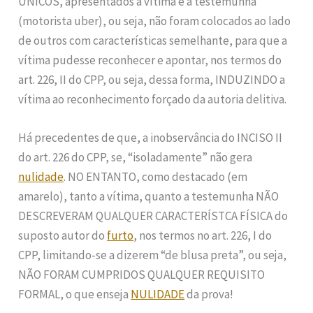
ÚNICOS, apresentados à vítima e a testemunha
(motorista uber), ou seja, não foram colocados ao lado
de outros com características semelhante, para que a
vítima pudesse reconhecer e apontar, nos termos do
art. 226, II do CPP, ou seja, dessa forma, INDUZINDO a
vítima ao reconhecimento forçado da autoria delitiva.
Há precedentes de que, a inobservância do INCISO II
do art. 226 do CPP, se, “isoladamente” não gera
nulidade
. NO ENTANTO, como destacado (em
amarelo), tanto a vítima, quanto a testemunha NÃO
DESCREVERAM QUALQUER CARACTERÍSTCA FÍSICA do
suposto autor do
furto
, nos termos no art. 226, I do
CPP, limitando-se a dizerem “de blusa preta”, ou seja,
NÃO FORAM CUMPRIDOS QUALQUER REQUISITO
FORMAL, o que enseja
NULIDADE
da prova!