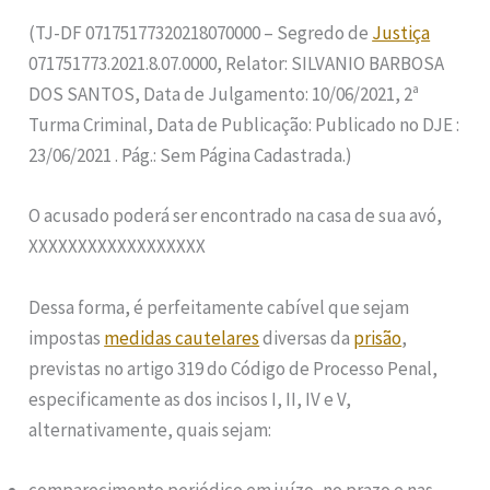
(TJ-DF 07175177320218070000 – Segredo de
Justiça
071751773.2021.8.07.0000, Relator: SILVANIO BARBOSA
DOS SANTOS, Data de Julgamento: 10/06/2021, 2ª
Turma Criminal, Data de Publicação: Publicado no DJE :
23/06/2021 . Pág.: Sem Página Cadastrada.)
O acusado poderá ser encontrado na casa de sua avó,
XXXXXXXXXXXXXXXXXX
Dessa forma, é perfeitamente cabível que sejam
impostas
medidas cautelares
diversas da
prisão
,
previstas no artigo 319 do Código de Processo Penal,
especificamente as dos incisos I, II, IV e V,
alternativamente, quais sejam:
comparecimento periódico em juízo, no prazo e nas