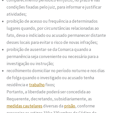
condições fixadas pelo juiz, para informar e justificar
atividades;
proibição de acesso ou frequência a determinados
lugares quando, por circunstâncias relacionadas ao
fato, deva o indiciado ou acusado permanecer distante
desses locais para evitar o risco de novas infrações;
proibição de ausentar-se da Comarca quando a
permanência seja conveniente ou necessária para a
investigação ou instrução;
recolhimento domiciliar no período noturno e nos dias
de folga quando o investigado ou acusado tenha
residência e
trabalho
fixos;
Portanto, a liberdade poderá ser concedida ao
Requerente, decretando, subsidiariamente, as
medidas cautelares
diversas da
prisão
, conforme
preconiza os artigos 319 e 320 ambos do Código de