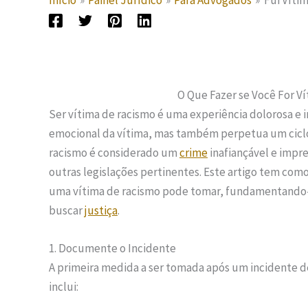
Início
Painel Jurídico
Para Advogados
Fui Víti
O Que Fazer se Você For V
Ser vítima de racismo é uma experiência dolorosa e
emocional da vítima, mas também perpetua um ciclo 
racismo é considerado um
crime
inafiançável e impre
outras legislações pertinentes. Este artigo tem como
uma vítima de racismo pode tomar, fundamentando-se
buscar
justiça
.
1. Documente o Incidente
A primeira medida a ser tomada após um incidente d
inclui: