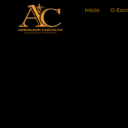
Ir
Inicio
O Escr
para
o
conteúdo