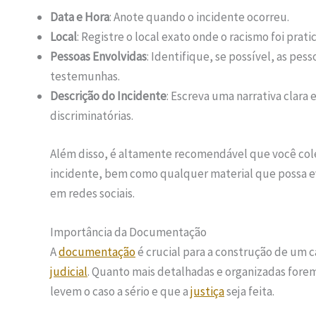
Data e Hora
: Anote quando o incidente ocorreu.
Local
: Registre o local exato onde o racismo foi prati
Pessoas Envolvidas
: Identifique, se possível, as pe
testemunhas.
Descrição do Incidente
: Escreva uma narrativa clara
discriminatórias.
Além disso, é altamente recomendável que você co
incidente, bem como qualquer material que possa e
em redes sociais.
Importância da Documentação
A
documentação
é crucial para a construção de um c
judicial
. Quanto mais detalhadas e organizadas forem
levem o caso a sério e que a
justiça
seja feita.