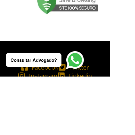
Consultar Advogado?
Facebook
Twitter
Instagram
Linkedin
Tik Tok
Telegram
Email
YouTube
Bluesky
Copyright © 2025 Ademilson Carvalho - OAB/RJ 237.836 - OAB/SP 530.211│
SIA - CNPJ de nº 54.099.763/0001-60