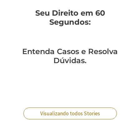
Seu Direito em 60
Segundos:
Entenda Casos e Resolva
Dúvidas.
Você sabe como
Como entender a
Um policial expulso
Você sabe qual a
mudar de regime
lavagem de
pode reverter essa
diferença entre
prisional?
dinheiro no RJ?
situação?
crimes militares?
Visualizando todos Stories