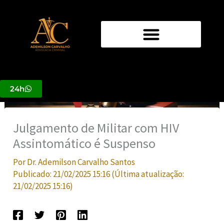
Ir
para
o
conteúdo
24h
Julgamento de Militar com HIV
Assintomático é Suspenso
Por
Dr. Ademilson Carvalho Santos
Publicado:
21/02/2025 15:16
(Última atualização:
21/02/2025 15:16
)